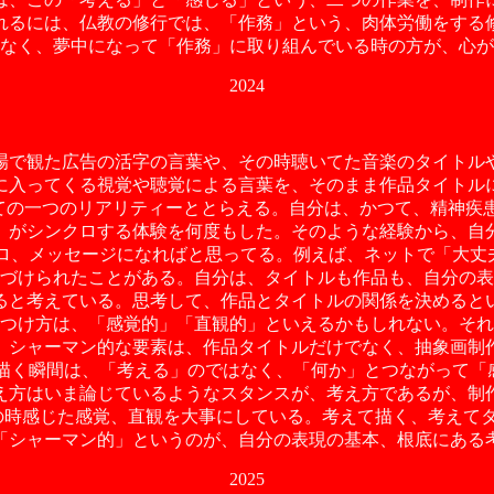
れるには、仏教の修行では、「作務」という、肉体労働をする
なく、夢中になって「作務」に取り組んでいる時の方が、心が
2024
場で観た広告の活字の言葉や、その時聴いてた音楽のタイトル
に入ってくる視覚や聴覚による言葉を、そのまま作品タイトル
ての一つのリアリティーととらえる。自分は、かつて、精神疾患
」がシンクロする体験を何度もした。そのような経験から、自
クロ、メッセージになればと思ってる。例えば、ネットで「大丈
づけられたことがある。自分は、タイトルも作品も、自分の表
ると考えている。思考して、作品とタイトルの関係を決めると
つけ方は、「感覚的」「直観的」といえるかもしれない。それ
、シャーマン的な要素は、作品タイトルだけでなく、抽象画制
、描く瞬間は、「考える」のではなく、「何か」とつながって「
え方はいま論じているようなスタンスが、考え方であるが、制
その時感じた感覚、直観を大事にしている。考えて描く、考えて
「シャーマン的」というのが、自分の表現の基本、根底にある
2025